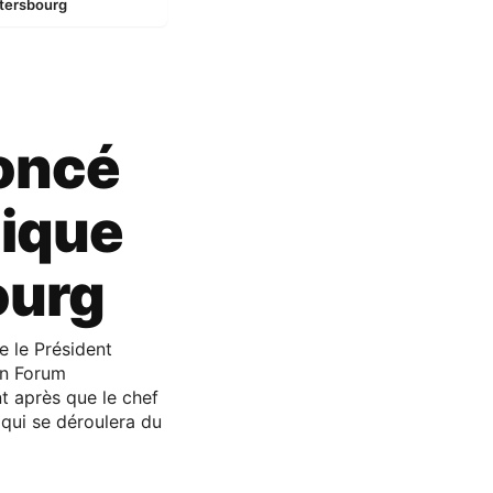
tersbourg
oncé
ique
ourg
 le Président
n Forum
t après que le chef
, qui se déroulera du