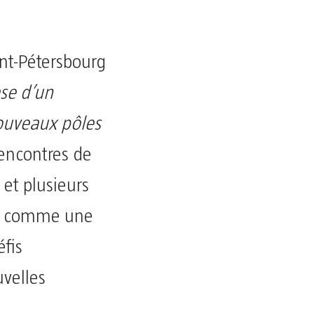
nt-Pétersbourg
se d’un
ouveaux pôles
encontres de
 et plusieurs
ce comme une
fis
velles