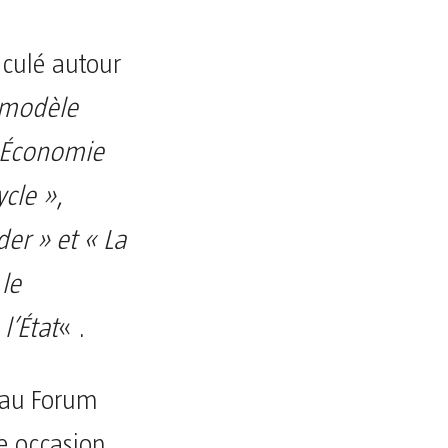
iculé autour
 modèle
« Économie
ycle »
,
der » et « La
 le
l’État
« .
 au Forum
e occasion