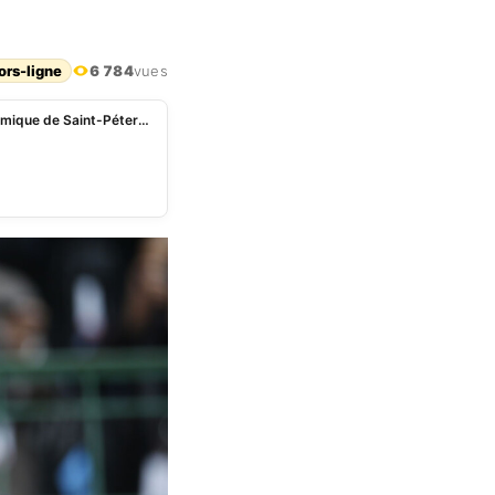
ors-ligne
6 784
vues
Le Président zimbabwéen annoncé au Forum économique de Saint-Pétersbourg