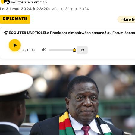
Voir tous ses articles
Le 31 mai 2024 à 23:20
•
MàJ le 31 mai 2024
DIPLOMATIE
↓
Lire h
🎧 ÉCOUTER L'ARTICLE
🔊
0:00
/
0:00
1x