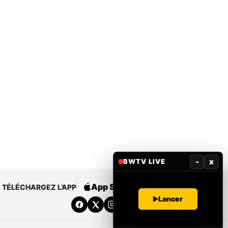
-
x
BWTV LIVE
App Store
Google Play
TÉLÉCHARGEZ L’APP
Lancer