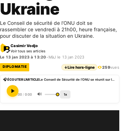
Ukraine
Le Conseil de sécurité de l’ONU doit se
rassembler ce vendredi à 21h00, heure française,
pour discuter de la situation en Ukraine.
Casimir Vodjo
Voir tous ses articles
Le 13 jan 2023 à 13:20
•
MàJ le 13 jan 2023
DIPLOMATIE
↓
Lire hors-ligne
259
vues
🎧 ÉCOUTER L'ARTICLE
Le Conseil de Sécurité de l’ONU se réunit sur la guerre en Ukraine
🔊
0:00
/
0:00
1x