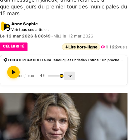
quelques jours du premier tour des municipales du
15 mars.
Anne Sophie
Voir tous ses articles
Le 12 mar 2026 à 08:49
•
MàJ le 12 mar 2026
CÉLÉBRITÉ
↓
Lire hors-ligne
1 122
vues
🎧 ÉCOUTER L'ARTICLE
Laura Tenoudji et Christian Estrosi : un proche interpellé après la tête de porc retrouvée devant leur domicile
🔊
0:00
/
0:00
1x