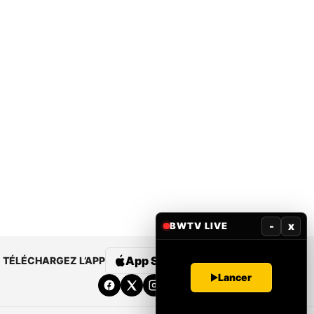
-
x
BWTV LIVE
App Store
Google Play
TÉLÉCHARGEZ L’APP
Lancer