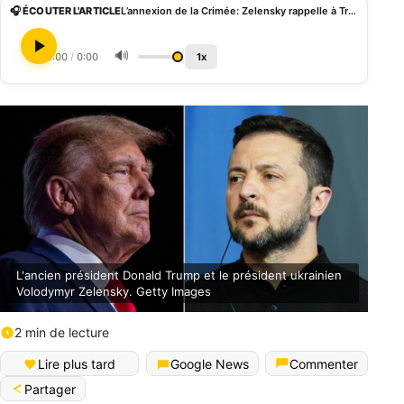
🎧 ÉCOUTER L'ARTICLE
L’annexion de la Crimée: Zelensky rappelle à Trump ses positions passées
🔊
0:00
/
0:00
1x
L'ancien président Donald Trump et le président ukrainien
Volodymyr Zelensky. Getty Images
2 min de lecture
Lire plus tard
Google News
Commenter
Partager