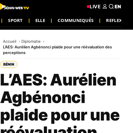
LIVE
EN
SPORT
ELLE
COMMUNIQUÉS
REFLEXION
Accueil
Diplomatie
L’AES: Aurélien Agbénonci plaide pour une réévaluation des
perceptions
BÉNIN
L’AES: Aurélien
Agbénonci
plaide pour une
réévaluation