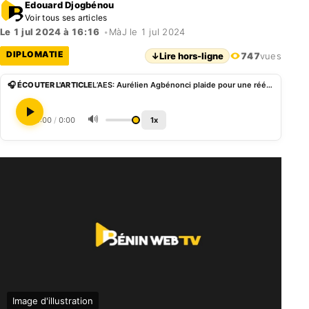
Edouard Djogbénou
Voir tous ses articles
Le 1 jul 2024 à 16:16
•
MàJ le 1 jul 2024
DIPLOMATIE
↓
Lire hors-ligne
747
vues
🎧 ÉCOUTER L'ARTICLE
L’AES: Aurélien Agbénonci plaide pour une réévaluation des perceptions
🔊
0:00
/
0:00
1x
Image d'illustration