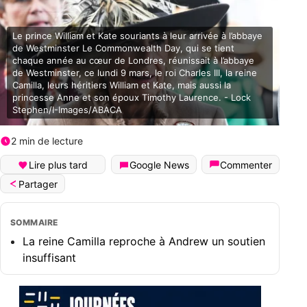
Le prince William et Kate souriants à leur arrivée à l’abbaye
de Westminster Le Commonwealth Day, qui se tient
chaque année au cœur de Londres, réunissait à l’abbaye
de Westminster, ce lundi 9 mars, le roi Charles III, la reine
Camilla, leurs héritiers William et Kate, mais aussi la
princesse Anne et son époux Timothy Laurence. - Lock
Stephen/I-Images/ABACA
2 min de lecture
Lire plus tard
Google News
Commenter
Partager
SOMMAIRE
La reine Camilla reproche à Andrew un soutien
insuffisant