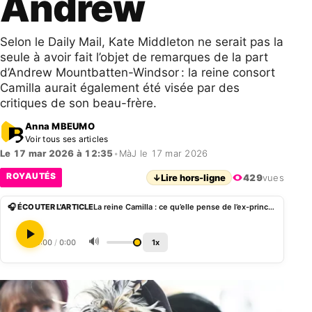
Andrew
Selon le Daily Mail, Kate Middleton ne serait pas la
seule à avoir fait l’objet de remarques de la part
d’Andrew Mountbatten-Windsor : la reine consort
Camilla aurait également été visée par des
critiques de son beau-frère.
Anna MBEUMO
Voir tous ses articles
Le 17 mar 2026 à 12:35
•
MàJ le 17 mar 2026
ROYAUTÉS
↓
Lire hors-ligne
429
vues
🎧 ÉCOUTER L'ARTICLE
La reine Camilla : ce qu’elle pense de l’ex-prince Andrew
🔊
0:00
/
0:00
1x