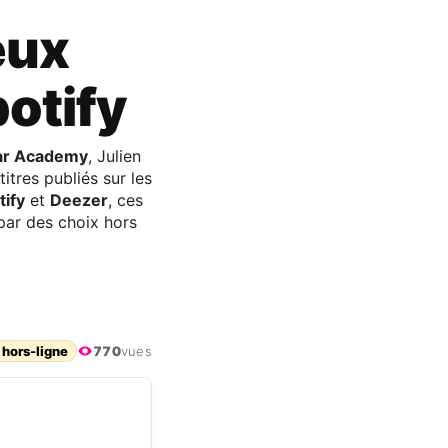
eux
potify
ar Academy
, Julien
itres publiés sur les
tify
et
Deezer
, ces
 par des choix hors
 hors-ligne
770
vues