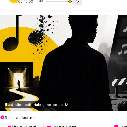
🔊
0:00
/
0:00
1x
Illustration editoriale generee par IA.
3 min de lecture
Lire plus tard
Google News
Com