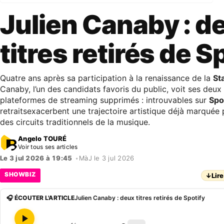
Julien Canaby : d
titres retirés de S
Quatre ans après sa participation à la renaissance de la
St
Canaby, l’un des candidats favoris du public, voit ses deux t
plateformes de streaming supprimés : introuvables sur
Spo
retraitsexacerbent une trajectoire artistique déjà marquée
des circuits traditionnels de la musique.
Angelo TOURÉ
Voir tous ses articles
Le 3 jul 2026 à 19:45
•
MàJ le 3 jul 2026
SHOWBIZ
↓
Lire
🎧 ÉCOUTER L'ARTICLE
Julien Canaby : deux titres retirés de Spotify