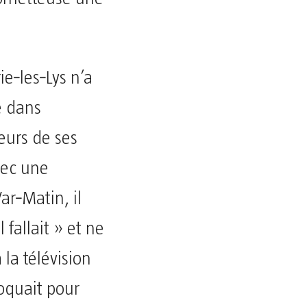
e‑les‑Lys n’a
e dans
eurs de ses
vec une
ar‑Matin, il
 fallait » et ne
 la télévision
voquait pour