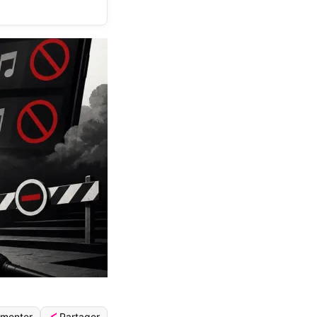
Partager
menter