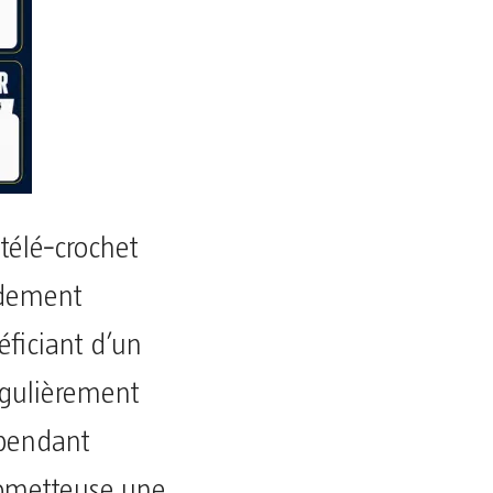
 télé‑crochet
pidement
éficiant d’un
régulièrement
 pendant
prometteuse une