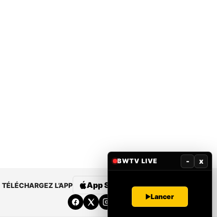
-
x
BWTV LIVE
App Store
Google Play
TÉLÉCHARGEZ L’APP
Lancer