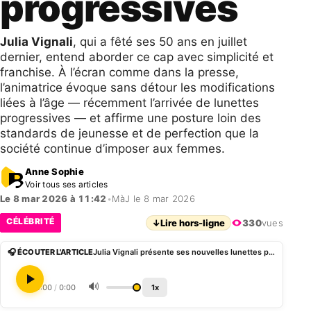
progressives
Julia Vignali
, qui a fêté ses 50 ans en juillet
dernier, entend aborder ce cap avec simplicité et
franchise. À l’écran comme dans la presse,
l’animatrice évoque sans détour les modifications
liées à l’âge — récemment l’arrivée de lunettes
progressives — et affirme une posture loin des
standards de jeunesse et de perfection que la
société continue d’imposer aux femmes.
Anne Sophie
Voir tous ses articles
Le 8 mar 2026 à 11:42
•
MàJ le 8 mar 2026
CÉLÉBRITÉ
↓
Lire hors-ligne
330
vues
🎧 ÉCOUTER L'ARTICLE
Julia Vignali présente ses nouvelles lunettes progressives
🔊
0:00
/
0:00
1x