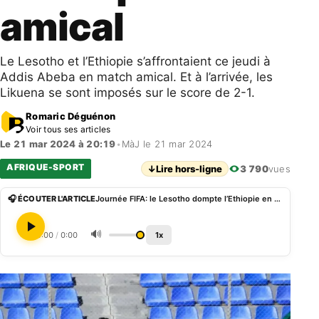
amical
Le Lesotho et l’Ethiopie s’affrontaient ce jeudi à
Addis Abeba en match amical. Et à l’arrivée, les
Likuena se sont imposés sur le score de 2-1.
Romaric Déguénon
Voir tous ses articles
Le 21 mar 2024 à 20:19
•
MàJ le 21 mar 2024
AFRIQUE-SPORT
↓
Lire hors-ligne
3 790
vues
🎧 ÉCOUTER L'ARTICLE
Journée FIFA: le Lesotho dompte l’Ethiopie en amical
🔊
0:00
/
0:00
1x