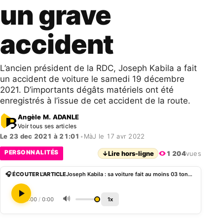
un grave
accident
L’ancien président de la RDC, Joseph Kabila a fait
un accident de voiture le samedi 19 décembre
2021. D’importants dégâts matériels ont été
enregistrés à l’issue de cet accident de la route.
Angèle M. ADANLE
Voir tous ses articles
Le 23 dec 2021 à 21:01
•
MàJ le 17 avr 2022
PERSONNALITÉS
↓
Lire hors-ligne
1 204
vues
🎧 ÉCOUTER L'ARTICLE
Joseph Kabila : sa voiture fait au moins 03 tonneaux dans un grave accident
🔊
0:00
/
0:00
1x