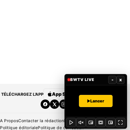
-
x
BWTV LIVE
App Store
Google Play
TÉLÉCHARGEZ L’APP
Lancer
A Propos
Contacter la rédaction
Rédaction
Mentions légales
Politique éditoriale
Politique de correction