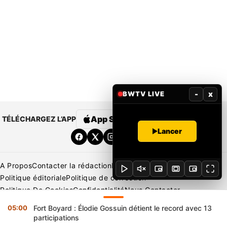
-
x
BWTV LIVE
App Store
Google Play
TÉLÉCHARGEZ L’APP
Lancer
A Propos
Contacter la rédaction
Rédaction
Mentions légales
Politique éditoriale
Politique de correction
Politique De Cookies
Confidentialité
Nous Contacter
Applications
BeNews | France
BeNews | Ivoire
05:00
Fort Boyard : Élodie Gossuin détient le record avec 13
Copyright © 2026 BENIN WEB TV | Tous Droits Réservés
participations