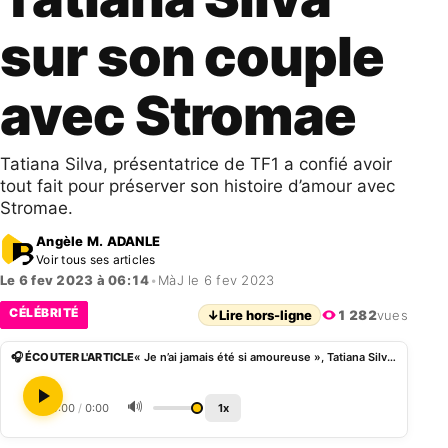
sur son couple
avec Stromae
Tatiana Silva, présentatrice de TF1 a confié avoir
tout fait pour préserver son histoire d’amour avec
Stromae.
Angèle M. ADANLE
Voir tous ses articles
Le 6 fev 2023 à 06:14
•
MàJ le 6 fev 2023
CÉLÉBRITÉ
↓
Lire hors-ligne
1 282
vues
🎧 ÉCOUTER L'ARTICLE
« Je n’ai jamais été si amoureuse », Tatiana Silva sur son couple avec Stromae
🔊
0:00
/
0:00
1x