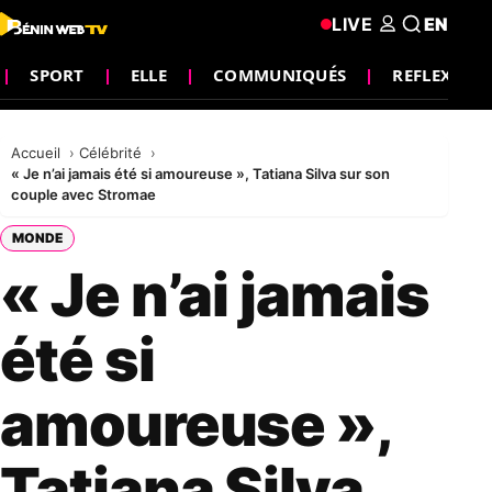
LIVE
EN
SPORT
ELLE
COMMUNIQUÉS
REFLEXION
Accueil
Célébrité
« Je n’ai jamais été si amoureuse », Tatiana Silva sur son
couple avec Stromae
MONDE
« Je n’ai jamais
été si
amoureuse »,
Tatiana Silva