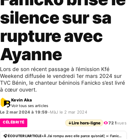
silence sur sa
rupture avec
Ayanne
Lors de son récent passage à l’émission Kfé
Weekend diffusée le vendredi 1er mars 2024 sur
TVC Bénin, le chanteur béninois Fanicko s’est livré
à cœur ouvert.
Kevin Aka
Voir tous ses articles
Le 2 mar 2024 à 19:59
•
MàJ le 2 mar 2024
CÉLÉBRITÉ
↓
Lire hors-ligne
721
vues
🎧 ÉCOUTER L'ARTICLE
«Â J’ai rompu avec elle parce qu’onà€¦ »: Fanicko brise le silence sur sa rupture avec Ayanne