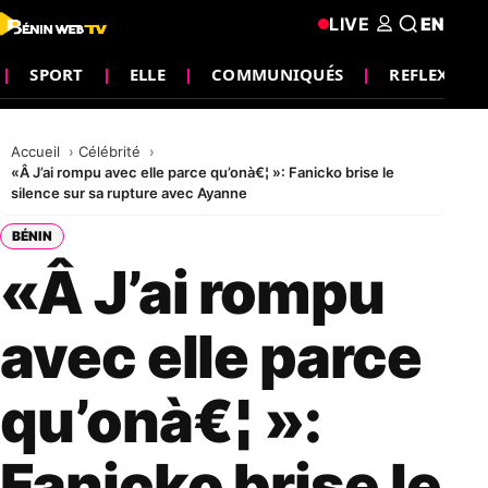
LIVE
EN
SPORT
ELLE
COMMUNIQUÉS
REFLEXION
Accueil
Célébrité
«Â J’ai rompu avec elle parce qu’onà€¦ »: Fanicko brise le
silence sur sa rupture avec Ayanne
BÉNIN
«Â J’ai rompu
avec elle parce
qu’onà€¦ »:
Fanicko brise le