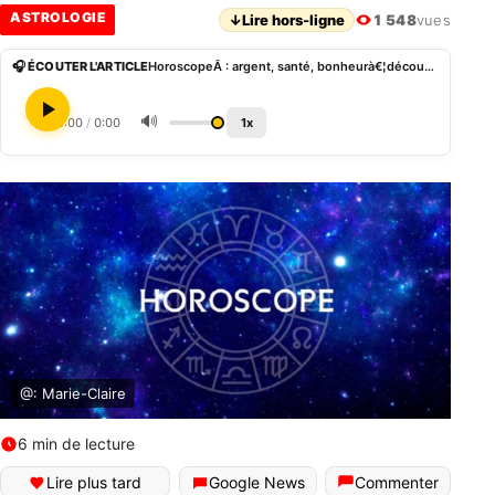
ASTROLOGIE
↓
Lire hors-ligne
1 548
vues
🎧 ÉCOUTER L'ARTICLE
HoroscopeÂ : argent, santé, bonheurà€¦découvrez les prévisions des astres pour le mois de novembre 2023
🔊
0:00
/
0:00
1x
@: Marie-Claire
6 min de lecture
Lire plus tard
Google News
Commenter