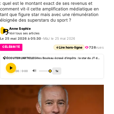
: quel est le montant exact de ses revenus et
comment vit-il cette amplification médiatique en
tant que figure star mais avec une rémunération
éloignée des superstars du sport ?
Anne Sophie
Voir tous ses articles
Le 25 mai 2026 à 05:30
•
MàJ le 25 mai 2026
CÉLÉBRITÉ
↓
Lire hors-ligne
726
vues
🎧 ÉCOUTER L'ARTICLE
Gilles Bouleau écrasé d’impôts : la star du JT de TF1 envie le salaire de Kylian Mbappé
🔊
0:00
/
0:00
1x