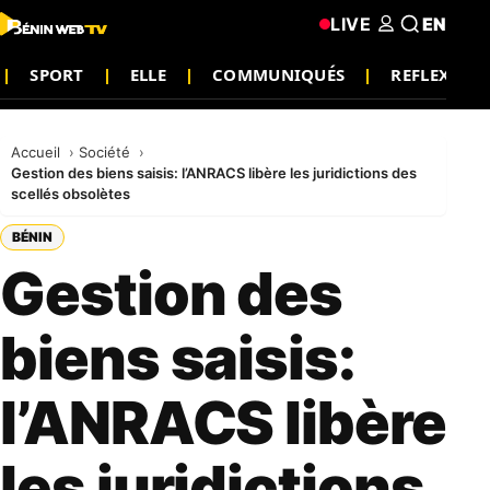
LIVE
EN
SPORT
ELLE
COMMUNIQUÉS
REFLEXION
Accueil
Société
Gestion des biens saisis: l’ANRACS libère les juridictions des
scellés obsolètes
BÉNIN
Gestion des
biens saisis:
l’ANRACS libère
les juridictions