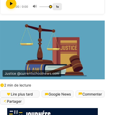
🔊
0:00
/
0:00
1x
Justice @currentschoolnews.com
2 min de lecture
Lire plus tard
Google News
Commenter
Partager