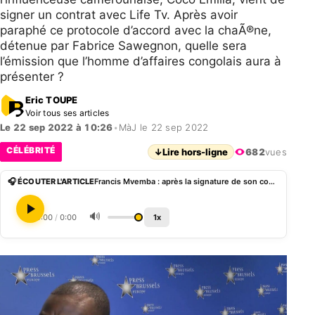
signer un contrat avec Life Tv. Après avoir
paraphé ce protocole d’accord avec la chaÃ®ne,
détenue par Fabrice Sawegnon, quelle sera
l’émission que l’homme d’affaires congolais aura à
présenter ?
Eric TOUPE
Voir tous ses articles
Le 22 sep 2022 à 10:26
•
MàJ le 22 sep 2022
CÉLÉBRITÉ
↓
Lire hors-ligne
682
vues
🎧 ÉCOUTER L'ARTICLE
Francis Mvemba : après la signature de son contrat avec Life Tv, quelle sera son émission ? (photo)
🔊
0:00
/
0:00
1x