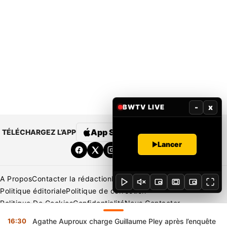
-
x
BWTV LIVE
App Store
Google Play
TÉLÉCHARGEZ L’APP
Lancer
A Propos
Contacter la rédaction
Rédaction
Mentions légales
Politique éditoriale
Politique de correction
Politique De Cookies
Confidentialité
Nous Contacter
Applications
BeNews | France
BeNews | Ivoire
16:30
Agathe Auproux charge Guillaume Pley après l’enquête