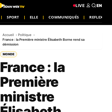
LIVE
EN
SPORT
ELLE
COMMUNIQUÉS
REFLEXION
Accueil
Politique
France : la Première ministre Élisabeth Borne rend sa
démission
MONDE
France : la
Première
ministre
Élisabeth