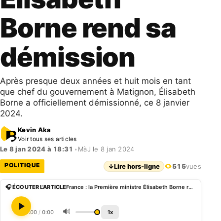
Borne rend sa
démission
Après presque deux années et huit mois en tant
que chef du gouvernement à Matignon, Élisabeth
Borne a officiellement démissionné, ce 8 janvier
2024.
Kevin Aka
Voir tous ses articles
Le 8 jan 2024 à 18:31
•
MàJ le 8 jan 2024
POLITIQUE
↓
Lire hors-ligne
515
vues
🎧 ÉCOUTER L'ARTICLE
France : la Première ministre Élisabeth Borne rend sa démission
🔊
0:00
/
0:00
1x