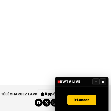
-
x
BWTV LIVE
App Store
Google Play
TÉLÉCHARGEZ L’APP
Lancer