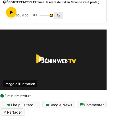
🎧 ÉCOUTER L'ARTICLE
France: la mère de Kylian Mbappé veut protéger son fils de la malbouffe chez les Bleus
🔊
0:00
/
0:00
1x
Image d'illustration
2 min de lecture
Lire plus tard
Google News
Commenter
Partager