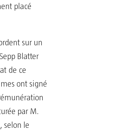
ment placé
cordent sur un
 Sepp Blatter
at de ce
ommes ont signé
 rémunération
turée par M.
, selon le