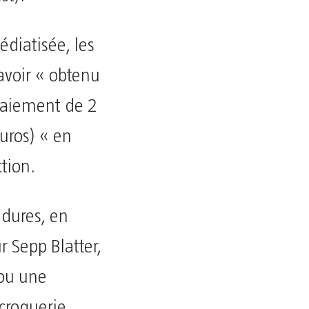
édiatisée, les
avoir « obtenu
 paiement de 2
euros) « en
ction.
édures, en
r Sepp Blatter,
 ou une
croquerie.