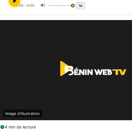
🔊
0:00
/
0:00
1x
Image d'illustration
4 min de lecture