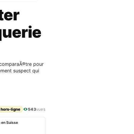
tter
querie
nt comparaÃ®tre pour
iement suspect qui
 hors-ligne
543
vues
n en Suisse