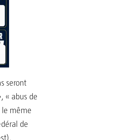
ns seront
, « abus de
ns le même
édéral de
st).