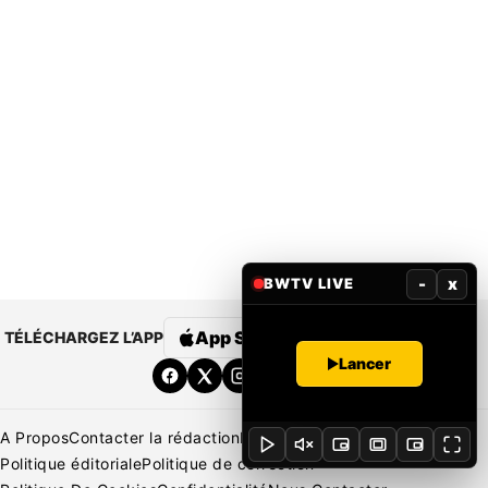
-
x
BWTV LIVE
App Store
Google Play
TÉLÉCHARGEZ L’APP
Lancer
A Propos
Contacter la rédaction
Rédaction
Mentions légales
Politique éditoriale
Politique de correction