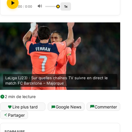
🔊
0:00
/
0:00
1x
LaLiga (J23) : Sur quelles chaînes TV suivre en direct le
match FC Barcelone – Majorque
2 min de lecture
Lire plus tard
Google News
Commenter
Partager
SOMMAIRE