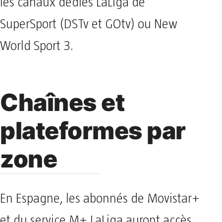
les canaux dédiés LaLiga de
SuperSport (DSTv et GOtv) ou New
World Sport 3.
Chaînes et
plateformes par
zone
En Espagne, les abonnés de Movistar+
et du service M+ LaLiga auront accès