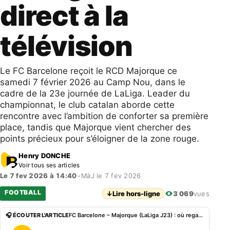
direct à la
télévision
Le FC Barcelone reçoit le RCD Majorque ce
samedi 7 février 2026 au Camp Nou, dans le
cadre de la 23e journée de LaLiga. Leader du
championnat, le club catalan aborde cette
rencontre avec l’ambition de conforter sa première
place, tandis que Majorque vient chercher des
points précieux pour s’éloigner de la zone rouge.
Henry DONCHE
Voir tous ses articles
Le 7 fev 2026 à 14:40
•
MàJ le 7 fev 2026
FOOTBALL
↓
Lire hors-ligne
3 069
vues
🎧 ÉCOUTER L'ARTICLE
FC Barcelone – Majorque (LaLiga J23) : où regarder en direct à la télévision