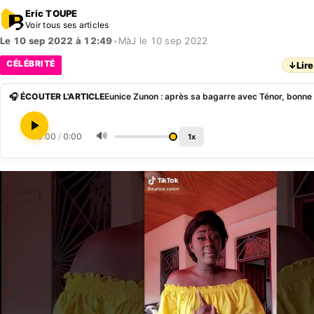
Eric TOUPE
Voir tous ses articles
Le 10 sep 2022 à 12:49
•
MàJ le 10 sep 2022
CÉLÉBRITÉ
↓
Lire
🎧 ÉCOUTER L'ARTICLE
🔊
0:00
/
0:00
1x