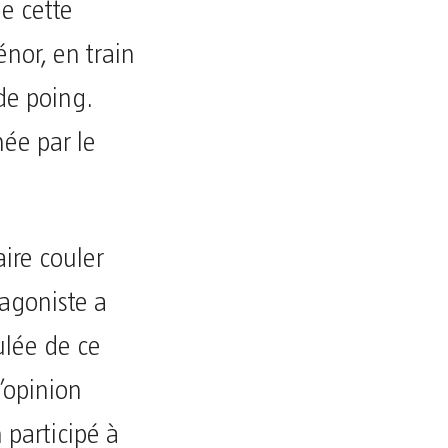
e cette
nor, en train
 de poing.
mée par le
aire couler
agoniste a
ulée de ce
’opinion
 participé à