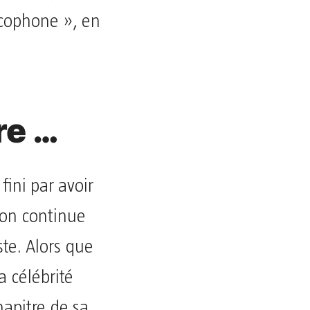
ncophone », en
re …
ini par avoir
non continue
ste. Alors que
a célébrité
apitre de sa