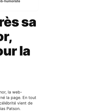
web-humoriste
rès sa
r,
ur la
nor, la web-
rné la page. En tout
célébrité vient de
lias Patson.