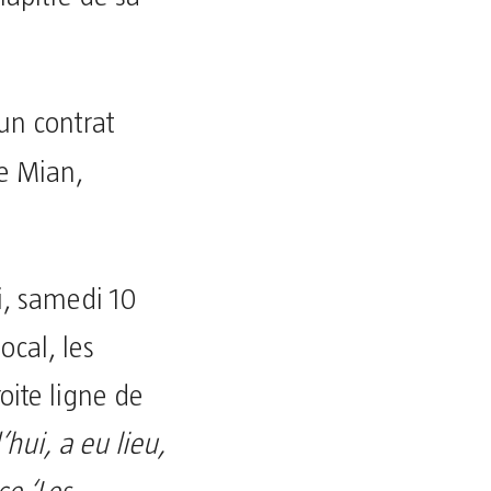
 un contrat
ce Mian,
i, samedi 10
cal, les
oite ligne de
hui, a eu lieu,