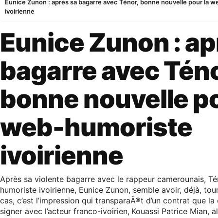
Eunice Zunon : après sa bagarre avec Ténor, bonne nouvelle pour la 
ivoirienne
Eunice Zunon : ap
bagarre avec Téno
bonne nouvelle po
web-humoriste
ivoirienne
Après sa violente bagarre avec le rappeur camerounais, Té
humoriste ivoirienne, Eunice Zunon, semble avoir, déjà, tou
cas, c’est l’impression qui transparaÃ®t d’un contrat que la 
signer avec l’acteur franco-ivoirien,
Kouassi Patrice Mian, a