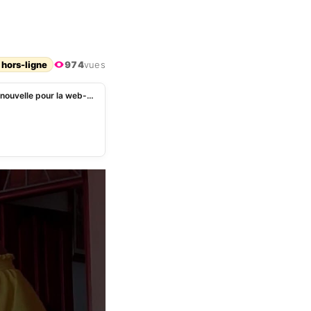
 hors-ligne
974
vues
Eunice Zunon : après sa bagarre avec Ténor, bonne nouvelle pour la web-humoriste ivoirienne