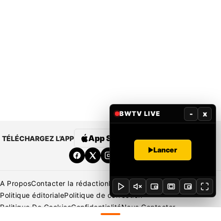
-
x
BWTV LIVE
App Store
Google Play
TÉLÉCHARGEZ L’APP
Lancer
A Propos
Contacter la rédaction
Rédaction
Mentions légales
Politique éditoriale
Politique de correction
Politique De Cookies
Confidentialité
Nous Contacter
Applications
BeNews | France
BeNews | Ivoire