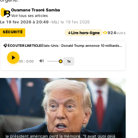
Ousmane Traoré Samba
Voir tous ses articles
Le 19 fev 2026 à 20:49
•
MàJ le 19 fev 2026
SÉCURITÉ
↓
Lire hors-ligne
924
vues
🎧 ÉCOUTER L'ARTICLE
États-Unis : Donald Trump annonce 10 milliards de dollars au «Conseil de paix» pour la reconstruction de Gaza
🔊
0:00
/
0:00
1x
le président américain perd la mémoire, "Il avait quoi déjà