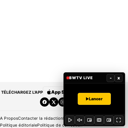
-
x
BWTV LIVE
App Store
Google Play
TÉLÉCHARGEZ L’APP
Lancer
A Propos
Contacter la rédaction
Rédaction
Mentions légales
Politique éditoriale
Politique de correction