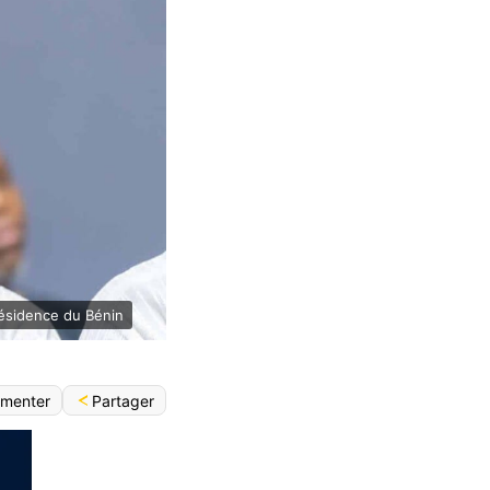
ésidence du Bénin
Partager
menter