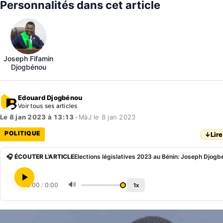
Personnalités dans cet article
Joseph Fifamin
Djogbénou
Edouard Djogbénou
Voir tous ses articles
Le 8 jan 2023 à 13:13
•
MàJ le 8 jan 2023
POLITIQUE
↓
Lire
🎧 ÉCOUTER L'ARTICLE
🔊
0:00
/
0:00
1x