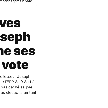
motions après le vote
ives
oseph
me ses
 vote
professeur Joseph
de l’EPP Sikè Sud à
 pas caché sa joie
des élections en tant