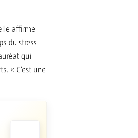
elle affirme
s du stress
uréat qui
ts. « C’est une