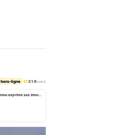
 hors-ligne
319
vues
Elections législatives 2023 au Bénin: Joseph Djogbénou exprime ses émotions après le vote