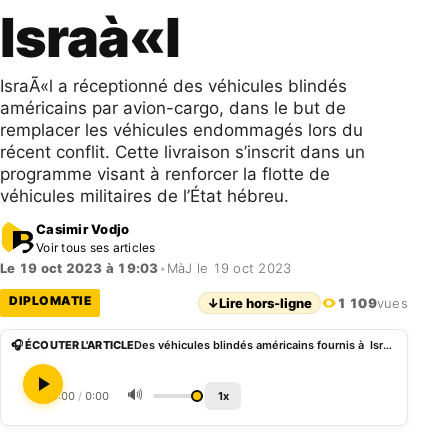
Israà«l
IsraÃ«l a réceptionné des véhicules blindés
américains par avion-cargo, dans le but de
remplacer les véhicules endommagés lors du
récent conflit. Cette livraison s’inscrit dans un
programme visant à renforcer la flotte de
véhicules militaires de l’État hébreu.
Casimir Vodjo
Voir tous ses articles
Le 19 oct 2023 à 19:03
•
MàJ le 19 oct 2023
DIPLOMATIE
↓
Lire hors-ligne
1 109
vues
🎧 ÉCOUTER L'ARTICLE
Des véhicules blindés américains fournis à Israà«l
🔊
0:00
/
0:00
1x