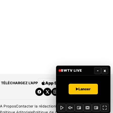
-
x
BWTV LIVE
App Store
Google Play
TÉLÉCHARGEZ L’APP
Lancer
A Propos
Contacter la rédaction
Rédaction
Mentions légales
Politique éditoriale
Politique de correction