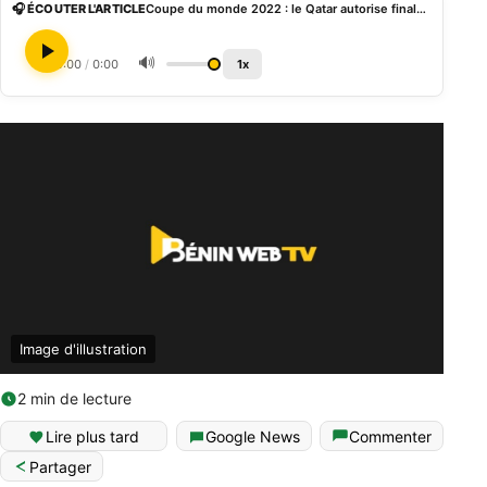
🎧 ÉCOUTER L'ARTICLE
Coupe du monde 2022 : le Qatar autorise finalement la vente régulée de l’alcool
🔊
0:00
/
0:00
1x
Image d'illustration
2 min de lecture
Lire plus tard
Google News
Commenter
Partager