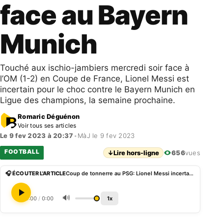
face au Bayern
Munich
Touché aux ischio-jambiers mercredi soir face à
l’OM (1-2) en Coupe de France, Lionel Messi est
incertain pour le choc contre le Bayern Munich en
Ligue des champions, la semaine prochaine.
Romaric Déguénon
Voir tous ses articles
Le 9 fev 2023 à 20:37
•
MàJ le 9 fev 2023
FOOTBALL
↓
Lire hors-ligne
656
vues
🎧 ÉCOUTER L'ARTICLE
Coup de tonnerre au PSG: Lionel Messi incertain face au Bayern Munich
🔊
0:00
/
0:00
1x