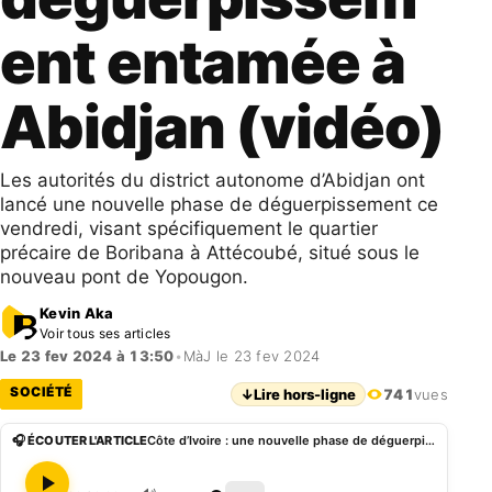
ent entamée à
Abidjan (vidéo)
Les autorités du district autonome d’Abidjan ont
lancé une nouvelle phase de déguerpissement ce
vendredi, visant spécifiquement le quartier
précaire de Boribana à Attécoubé, situé sous le
nouveau pont de Yopougon.
Kevin Aka
Voir tous ses articles
Le 23 fev 2024 à 13:50
•
MàJ le 23 fev 2024
SOCIÉTÉ
↓
Lire hors-ligne
741
vues
🎧 ÉCOUTER L'ARTICLE
Côte d’Ivoire : une nouvelle phase de déguerpissement entamée à Abidjan (vidéo)