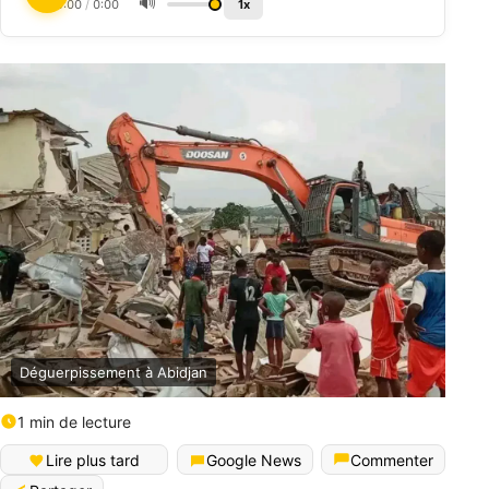
🔊
0:00
/
0:00
1x
Déguerpissement à Abidjan
1 min de lecture
Lire plus tard
Google News
Commenter