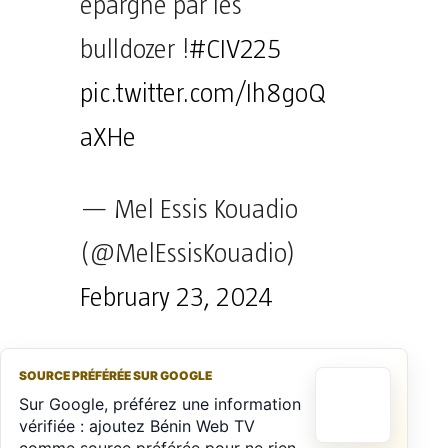
épargné par les
bulldozer !
#CIV225
pic.twitter.com/Ih8goQ
aXHe
— Mel Essis Kouadio
(@MelEssisKouadio)
February 23, 2024
SOURCE PRÉFÉRÉE SUR GOOGLE
Sur Google, préférez une information
vérifiée : ajoutez Bénin Web TV
comme source préférée pour ne rien