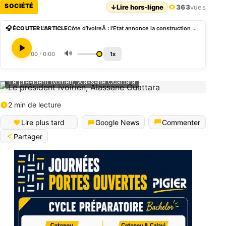
SOCIÉTÉ
↓
Lire hors-ligne
363
vues
🎧 ÉCOUTER L'ARTICLE
Côte d’IvoireÂ : l’Etat annonce la construction de 4 300 logements sociaux et économiques
🔊
0:00
/
0:00
1x
Le président ivoirien, Alassane Ouattara
2 min de lecture
Lire plus tard
Google News
Commenter
Partager