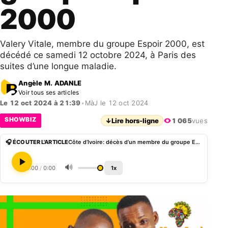
2000
Valery Vitale, membre du groupe Espoir 2000, est
décédé ce samedi 12 octobre 2024, à Paris des
suites d’une longue maladie.
Angèle M. ADANLE
Voir tous ses articles
Le 12 oct 2024 à 21:39
•
MàJ le 12 oct 2024
SHOWBIZ
↓
Lire hors-ligne
1 065
vues
🎧 ÉCOUTER L'ARTICLE
Côte d’Ivoire: décès d’un membre du groupe Espoir 2000
🔊
0:00
/
0:00
1x