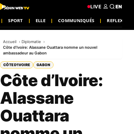
LIVE
EN
SPORT
ELLE
COMMUNIQUÉS
REFLEXION
Accueil
Diplomatie
Côte d’Ivoire: Alassane Ouattara nomme un nouvel
ambassadeur au Gabon
CÔTE D'IVOIRE
GABON
Côte d’Ivoire:
Alassane
Ouattara
nomme un