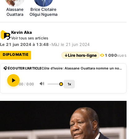
Alassane
Brice Clotaire
Ouattara
Oligui Nguema
Kevin Aka
Voir tous ses articles
Le 21 jun 2024 à 13:48
•
MàJ le 21 jun 2024
DIPLOMATIE
↓
Lire hors-ligne
1 090
vues
🎧 ÉCOUTER L'ARTICLE
Côte d’Ivoire: Alassane Ouattara nomme un nouvel ambassadeur au Gabon
🔊
0:00
/
0:00
1x