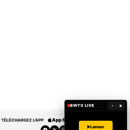
-
x
BWTV LIVE
App Store
Google Play
TÉLÉCHARGEZ L’APP
Lancer