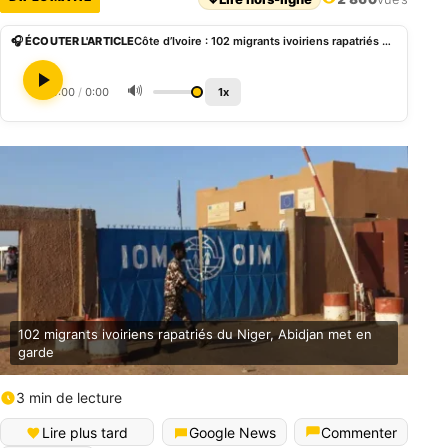
🎧 ÉCOUTER L'ARTICLE
Côte d’Ivoire : 102 migrants ivoiriens rapatriés du Niger, Abidjan met en garde
🔊
0:00
/
0:00
1x
102 migrants ivoiriens rapatriés du Niger, Abidjan met en
garde
3 min de lecture
Lire plus tard
Google News
Commenter