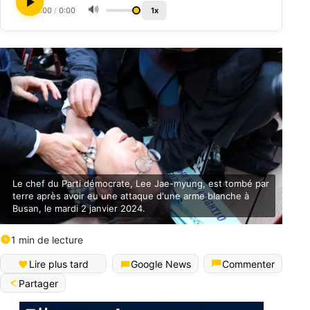
🔊
0:00
/
0:00
1x
Le chef du Parti démocrate, Lee Jae-myung, est tombé par
terre après avoir eu une attaque d'une arme blanche à
Busan, le mardi 2 janvier 2024.
1 min de lecture
Lire plus tard
Google News
Commenter
Partager