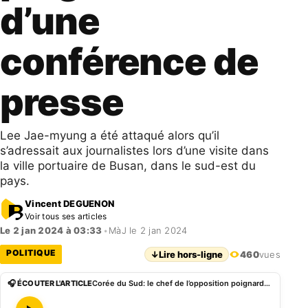
d’une
conférence de
presse
Lee Jae-myung a été attaqué alors qu’il
s’adressait aux journalistes lors d’une visite dans
la ville portuaire de Busan, dans le sud-est du
pays.
Vincent DEGUENON
Voir tous ses articles
Le 2 jan 2024 à 03:33
•
MàJ le 2 jan 2024
POLITIQUE
↓
Lire hors-ligne
460
vues
🎧 ÉCOUTER L'ARTICLE
Corée du Sud: le chef de l’opposition poignardé lors d’une conférence de presse