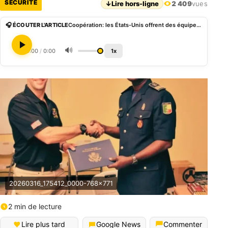
SÉCURITÉ
↓
Lire hors-ligne
2 409
vues
🎧 ÉCOUTER L'ARTICLE
Coopération: les États-Unis offrent des équipements tactiques aux unités frontalières du Bénin
🔊
0:00
/
0:00
1x
20260316_175412_0000-768×771
2 min de lecture
Lire plus tard
Google News
Commenter