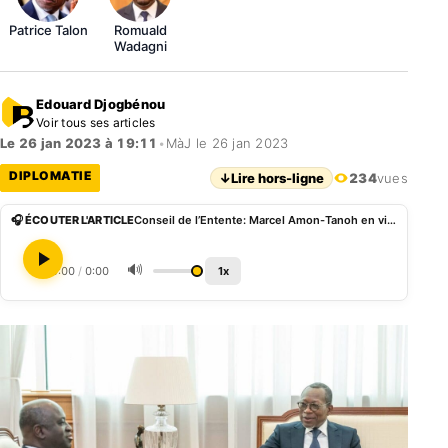
Patrice Talon
Romuald
Wadagni
Edouard Djogbénou
Voir tous ses articles
Le 26 jan 2023 à 19:11
•
MàJ le 26 jan 2023
DIPLOMATIE
↓
Lire hors-ligne
234
vues
🎧 ÉCOUTER L'ARTICLE
Conseil de l’Entente: Marcel Amon-Tanoh en visite au Bénin a échangé avec Talon
🔊
0:00
/
0:00
1x