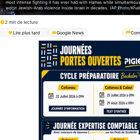
most intense fighting it has ever had with Hamas while simultaneous
worst Jewish-Arab violence inside Israel in decades. (AP Photo/Khal
2 min de lecture
Lire plus tard
Google News
Com