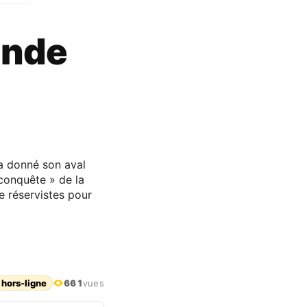
ande
n a donné son aval
 conquête » de la
e réservistes pour
 hors-ligne
661
vues