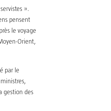
servistes ».
ens pensent
après le voyage
Moyen-Orient,
dé par le
ministres,
a gestion des