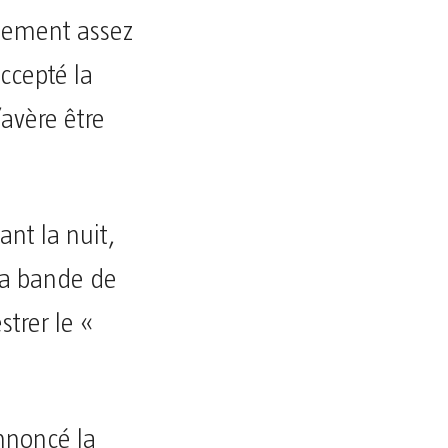
llement assez
ccepté la
’avère être
ant la nuit,
 la bande de
strer le «
nnoncé la