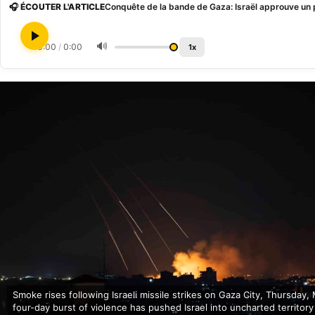
🎧 ÉCOUTER L'ARTICLE
Conquête de la bande de Gaza: Israël approuve un 
🔊
0:00
/
0:00
1x
Smoke rises following Israeli missile strikes on Gaza City, Thursday,
four-day burst of violence has pushed Israel into uncharted territor