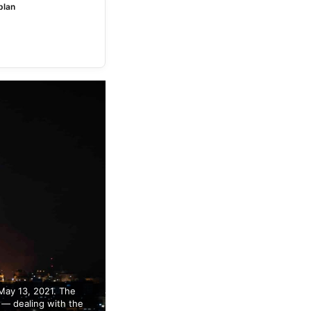
plan
 May 13, 2021. The
y — dealing with the