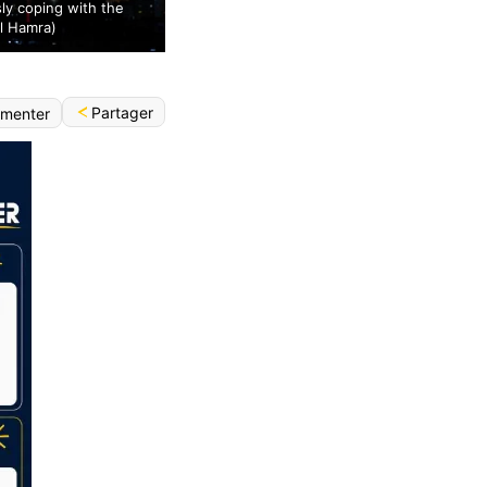
ly coping with the
il Hamra)
Partager
menter