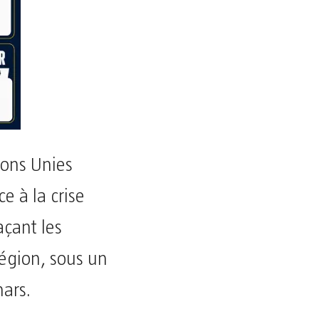
tions Unies
e à la crise
çant les
région, sous un
mars.