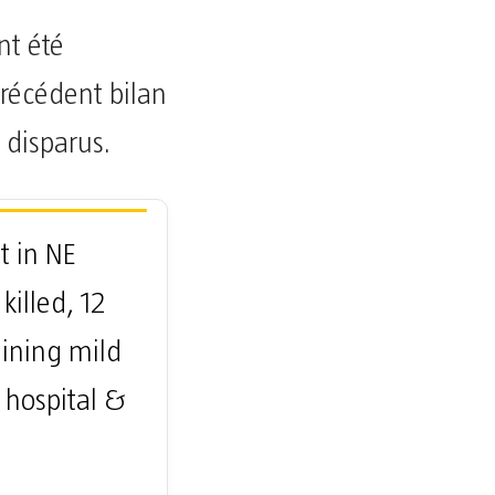
nt été
précédent bilan
 disparus.
t in NE
killed, 12
aining mild
 hospital &