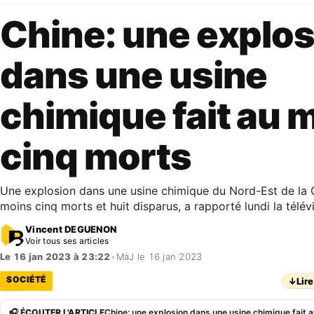
Chine: une explo
dans une usine
chimique fait au 
cinq morts
Une explosion dans une usine chimique du Nord-Est de la C
moins cinq morts et huit disparus, a rapporté lundi la télé
Vincent DEGUENON
Voir tous ses articles
Le 16 jan 2023 à 23:22
•
MàJ le 16 jan 2023
SOCIÉTÉ
↓
Lire
🎧 ÉCOUTER L'ARTICLE
Chine: une explosion dans une usine chimique fait 