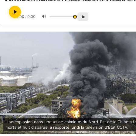
🔊
0:00
/
0:00
1x
Une explosion dans une usine chimique du Nord-Est de la Chine a fa
morts et huit disparus, a rapporté lundi la télévision d'État CCTV.