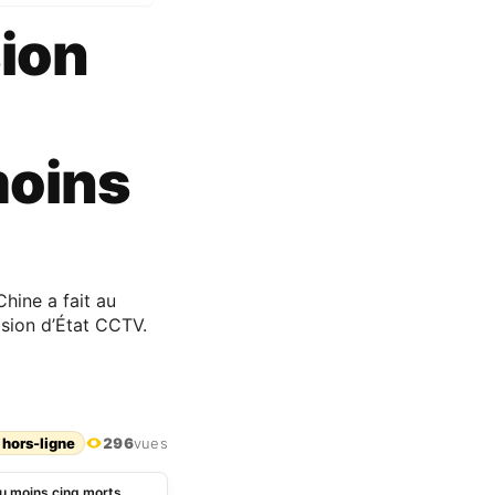
sion
moins
hine a fait au
vision d’État CCTV.
 hors-ligne
296
vues
au moins cinq morts