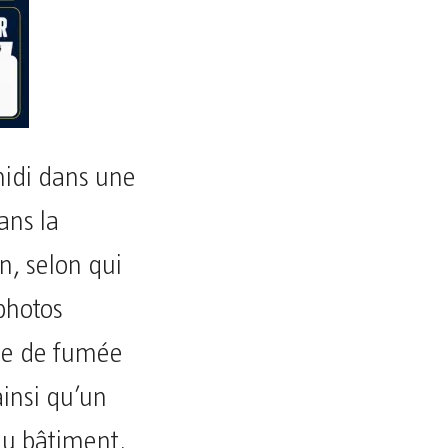
midi dans une
ans la
n, selon qui
 photos
ge de fumée
ainsi qu’un
du bâtiment.