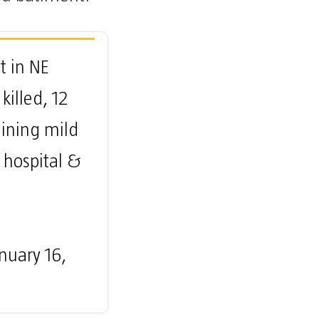
t in NE
killed, 12
aining mild
 hospital &
nuary 16,