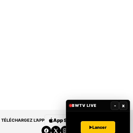
-
x
BWTV LIVE
App Store
Google Play
TÉLÉCHARGEZ L’APP
Lancer