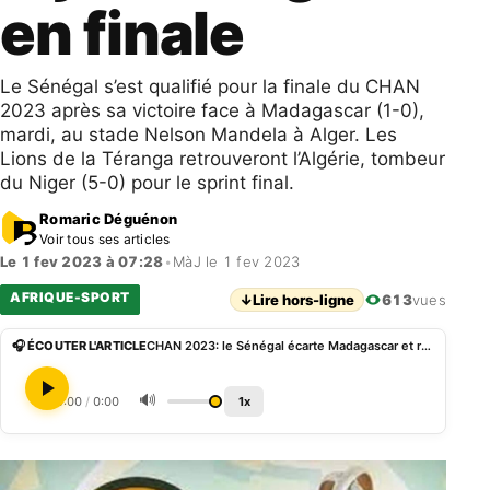
en finale
Le Sénégal s’est qualifié pour la finale du CHAN
2023 après sa victoire face à Madagascar (1-0),
mardi, au stade Nelson Mandela à Alger. Les
Lions de la Téranga retrouveront l’Algérie, tombeur
du Niger (5-0) pour le sprint final.
Romaric Déguénon
Voir tous ses articles
Le 1 fev 2023 à 07:28
•
MàJ le 1 fev 2023
AFRIQUE-SPORT
↓
Lire hors-ligne
613
vues
🎧 ÉCOUTER L'ARTICLE
CHAN 2023: le Sénégal écarte Madagascar et rejoint l’Algérie en finale
🔊
0:00
/
0:00
1x