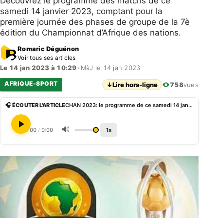
Découvrez le programme des matchs de ce
samedi 14 janvier 2023, comptant pour la
première journée des phases de groupe de la 7è
édition du Championnat d’Afrique des nations.
Romaric Déguénon
Voir tous ses articles
Le 14 jan 2023 à 10:29
•
MàJ le 14 jan 2023
AFRIQUE-SPORT
↓
Lire hors-ligne
758
vues
🎧 ÉCOUTER L'ARTICLE
CHAN 2023: le programme de ce samedi 14 janvier
🔊
0:00
/
0:00
1x