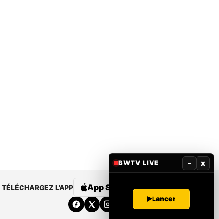
-
x
BWTV LIVE
App Store
Google Play
TÉLÉCHARGEZ L’APP
Lancer