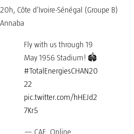
20h, Côte d’Ivoire-Sénégal (Groupe B)
Annaba
Fly with us through 19
May 1956 Stadium! 🏟️
#TotalEnergiesCHAN20
22
pic.twitter.com/hHEJd2
7Kr5
— CAF_Online