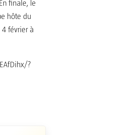
En finale, le
pe hôte du
4 février à
EAfDihx/?