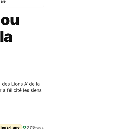
nale
dou
la
 des Lions A’ de la
a félicité les siens
 hors-ligne
775
vues