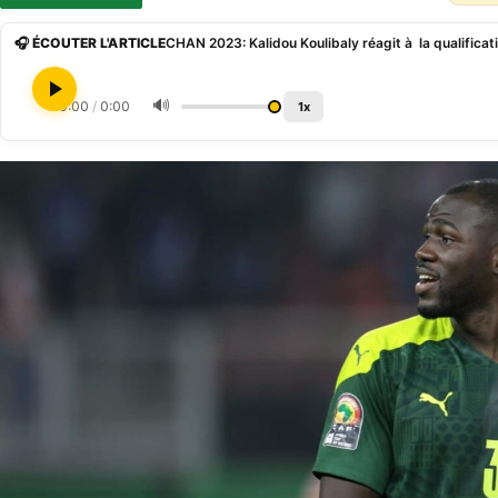
🎧 ÉCOUTER L'ARTICLE
CHAN 2023: Kalidou Koulibaly réagit à la qualificat
🔊
0:00
/
0:00
1x