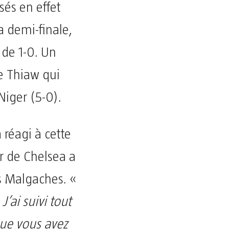
és en effet
 demi-finale,
 de 1-0. Un
e Thiaw qui
Niger (5-0).
 réagi à cette
ur de Chelsea a
les Malgaches. «
’ai suivi tout
 que vous avez