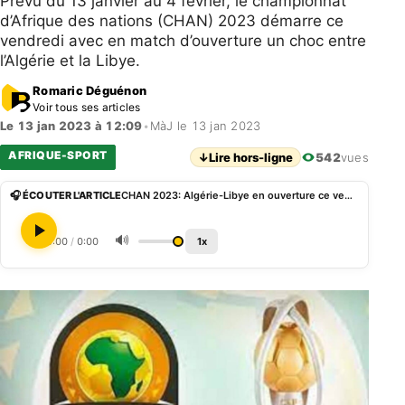
Prévu du 13 janvier au 4 février, le championnat
d’Afrique des nations (CHAN) 2023 démarre ce
vendredi avec en match d’ouverture un choc entre
l’Algérie et la Libye.
Romaric Déguénon
Voir tous ses articles
Le 13 jan 2023 à 12:09
•
MàJ le 13 jan 2023
AFRIQUE-SPORT
↓
Lire hors-ligne
542
vues
🎧 ÉCOUTER L'ARTICLE
CHAN 2023: Algérie-Libye en ouverture ce vendredi
🔊
0:00
/
0:00
1x