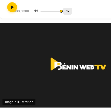
🔊
0:00
/
0:00
1x
Image d'illustration