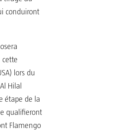
ui conduiront
posera
 cette
USA) lors du
l Hilal
e étape de la
e qualifieront
eront Flamengo