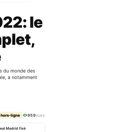
22: le
plet,
é
upe du monde des
nale, a notamment
 hors-ligne
959
vues
eal Madrid fixé