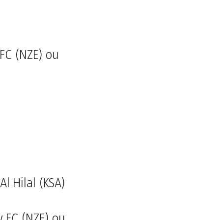
 FC (NZE) ou
 Hilal (KSA)
y FC (NZE) ou