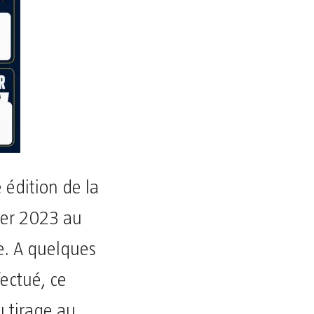
édition de la
rier 2023 au
re. A quelques
fectué, ce
u tirage au