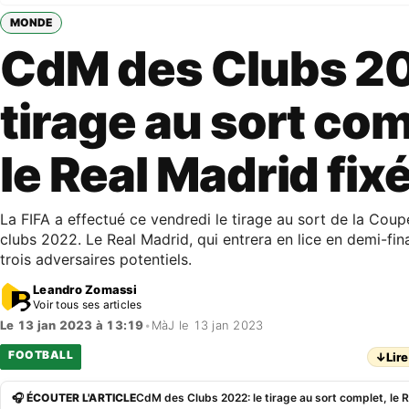
MONDE
CdM des Clubs 20
tirage au sort com
le Real Madrid fix
La FIFA a effectué ce vendredi le tirage au sort de la Co
clubs 2022. Le Real Madrid, qui entrera en lice en demi-fi
trois adversaires potentiels.
Leandro Zomassi
Voir tous ses articles
Le 13 jan 2023 à 13:19
•
MàJ le 13 jan 2023
FOOTBALL
↓
Lire
🎧 ÉCOUTER L'ARTICLE
CdM des Clubs 2022: le tirage au sort complet, le R