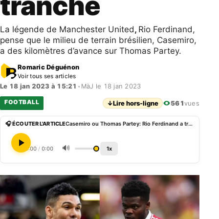
tranché
La légende de Manchester United
,
Rio Ferdinand,
pense que le milieu de terrain brésilien, Casemiro,
a des kilomètres d’avance sur Thomas Partey.
Romaric Déguénon
Voir tous ses articles
Le 18 jan 2023 à 15:21
•
MàJ le 18 jan 2023
FOOTBALL
↓
Lire hors-ligne
561
vues
🎧 ÉCOUTER L'ARTICLE
Casemiro ou Thomas Partey: Rio Ferdinand a tranché
🔊
0:00
/
0:00
1x