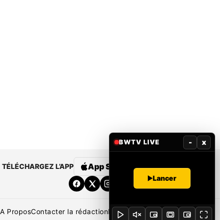
-
x
BWTV LIVE
App Store
Google Play
TÉLÉCHARGEZ L’APP
Lancer
A Propos
Contacter la rédaction
Rédaction
Mentions légales