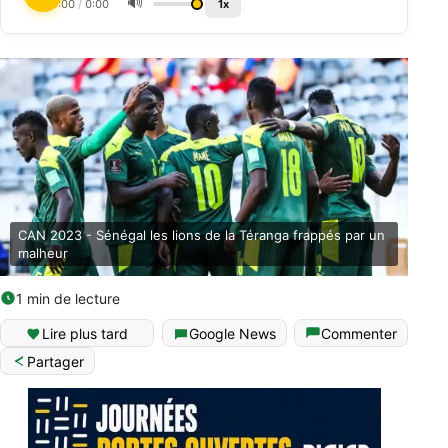
🔊
0:00
/
0:00
1x
CAN 2023 - Sénégal les lions de la Téranga frappés par un
malheur
1 min de lecture
Lire plus tard
Google News
Commenter
Partager