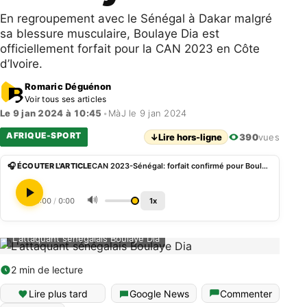
En regroupement avec le Sénégal à Dakar malgré
sa blessure musculaire, Boulaye Dia est
officiellement forfait pour la CAN 2023 en Côte
d’Ivoire.
Romaric Déguénon
Voir tous ses articles
Le 9 jan 2024 à 10:45
•
MàJ le 9 jan 2024
AFRIQUE-SPORT
↓
Lire hors-ligne
390
vues
🎧 ÉCOUTER L'ARTICLE
CAN 2023-Sénégal: forfait confirmé pour Boulaye Dia
🔊
0:00
/
0:00
1x
L'attaquant sénégalais Boulaye Dia
2 min de lecture
Lire plus tard
Google News
Commenter