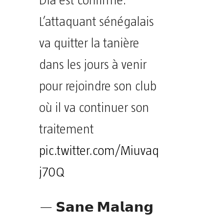
Dia est confirmé.
L’attaquant sénégalais
va quitter la tanière
dans les jours à venir
pour rejoindre son club
où il va continuer son
traitement
pic.twitter.com/Miuvaq
j70Q
— 𝗦𝗮𝗻𝗲 𝗠𝗮𝗹𝗮𝗻𝗴