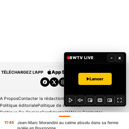
-
x
BWTV LIVE
App Store
Google Play
TÉLÉCHARGEZ L’APP
Lancer
A Propos
Contacter la rédaction
Rédaction
Mentions légales
Politique éditoriale
Politique de correction
Politique De Cookies
Confidentialité
Nous Contacter
Applications
BeNews | France
BeNews | Ivoire
11:45
Jean-Marc Morandini au calme absolu dans sa ferme
Copyright © 2026 BENIN WEB TV | Tous Droits Réservés
isolée en Bourgogne