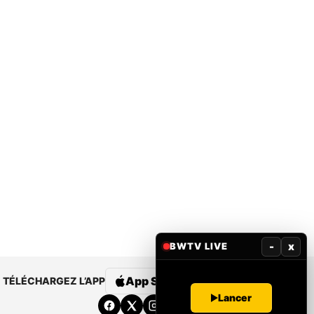
-
x
BWTV LIVE
App Store
Google Play
TÉLÉCHARGEZ L’APP
Lancer