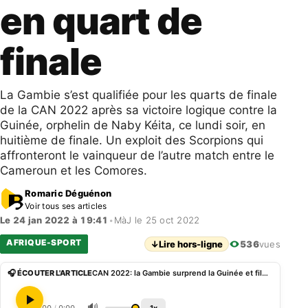
en quart de
finale
La Gambie s’est qualifiée pour les quarts de finale
de la CAN 2022 après sa victoire logique contre la
Guinée, orphelin de Naby Kéita, ce lundi soir, en
huitième de finale. Un exploit des Scorpions qui
affronteront le vainqueur de l’autre match entre le
Cameroun et les Comores.
Romaric Déguénon
Voir tous ses articles
Le 24 jan 2022 à 19:41
•
MàJ le 25 oct 2022
AFRIQUE-SPORT
↓
Lire hors-ligne
536
vues
🎧 ÉCOUTER L'ARTICLE
CAN 2022: la Gambie surprend la Guinée et file en quart de finale
🔊