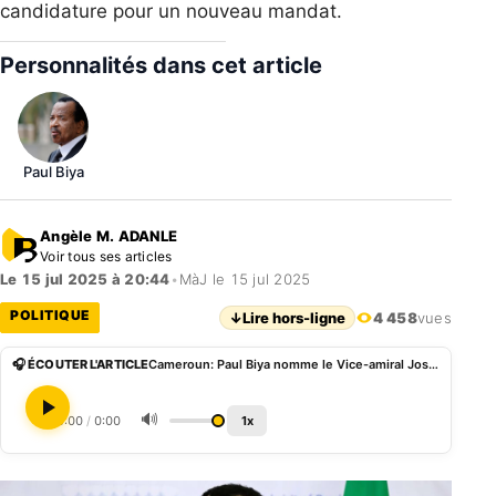
candidature pour un nouveau mandat.
Personnalités dans cet article
Paul Biya
Angèle M. ADANLE
Voir tous ses articles
Le 15 jul 2025 à 20:44
•
MàJ le 15 jul 2025
POLITIQUE
↓
Lire hors-ligne
4 458
vues
🎧 ÉCOUTER L'ARTICLE
Cameroun: Paul Biya nomme le Vice-amiral Joseph Fouda Conseiller spécial à la Présidence
🔊
0:00
/
0:00
1x