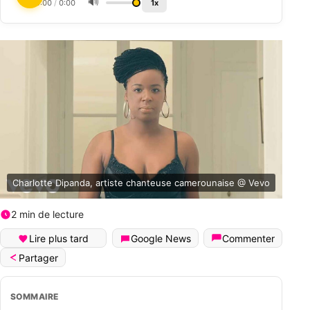
🔊
0:00
/
0:00
1x
Charlotte Dipanda, artiste chanteuse camerounaise @ Vevo
2 min de lecture
Lire plus tard
Google News
Commenter
Partager
SOMMAIRE