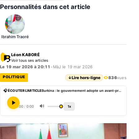
Personnalités dans cet article
Ibrahim Traoré
Léon KABORÉ
Voir tous ses articles
Le 19 mar 2026 à 20:11
•
MàJ le 19 mar 2026
POLITIQUE
↓
Lire hors-ligne
836
vues
🎧 ÉCOUTER L'ARTICLE
Burkina : le gouvernement adopte un avant-projet de loi sur les libertés religieuses
🔊
0:00
/
0:00
1x