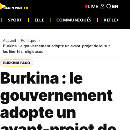
LIVE
EN
SPORT
ELLE
COMMUNIQUÉS
REFLEXION
Accueil
Politique
Burkina : le gouvernement adopte un avant-projet de loi sur
les libertés religieuses
BURKINA FASO
Burkina : le
gouvernement
adopte un
avant-projet de