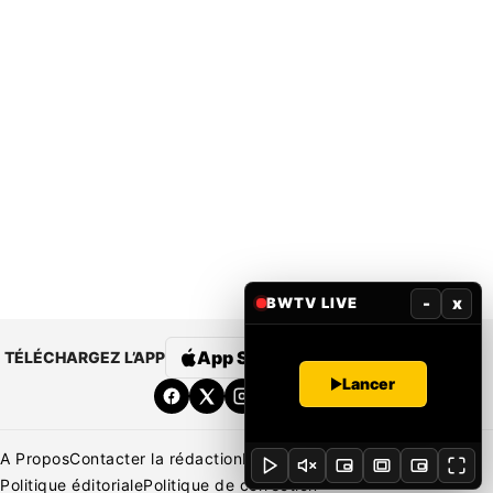
-
x
BWTV LIVE
App Store
Google Play
TÉLÉCHARGEZ L’APP
Lancer
A Propos
Contacter la rédaction
Rédaction
Mentions légales
Politique éditoriale
Politique de correction