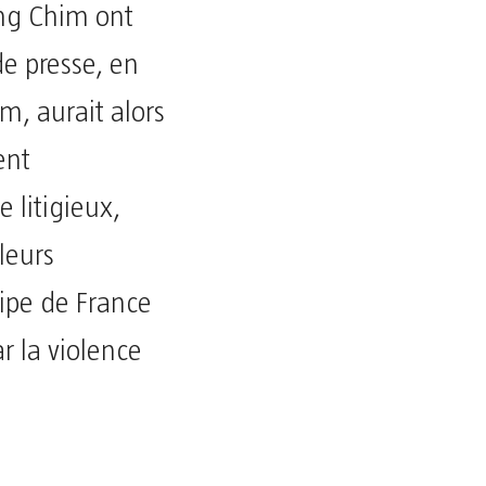
ong Chim ont
de presse, en
m, aurait alors
ent
 litigieux,
leurs
uipe de France
 la violence