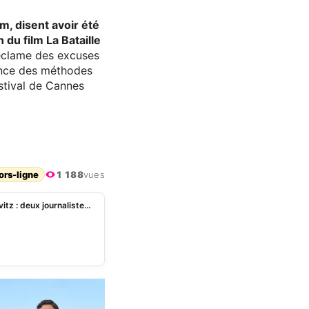
, disent avoir été
 du film La Bataille
réclame des excuses
once des méthodes
stival de Cannes
ors-ligne
1 188
vues
Benoît Magimel, Niels Schneider et Matthieu Kassovitz : deux journalistes de France 24 violemment intimidées en pleine interview