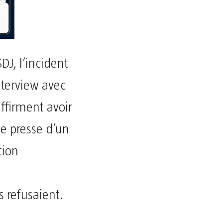
J, l’incident
nterview avec
ffirment avoir
de presse d’un
tion
s refusaient.