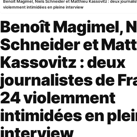
Benoît Magimel, Niels Schneider et Matthieu Kassovitz : deux journali
violemment intimidées en pleine interview
Benoît Magimel, N
Schneider et Mat
Kassovitz : deux
journalistes de F
24 violemment
intimidées en ple
interview