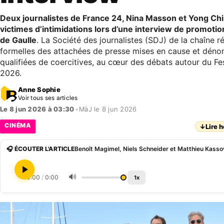
Deux journalistes de France 24, Nina Masson et Yong Chim
victimes d’intimidations lors d’une interview de promotion
de Gaulle
. La Société des journalistes (SDJ) de la chaîne 
formelles des attachées de presse mises en cause et dén
qualifiées de coercitives, au cœur des débats autour du Fe
2026.
Anne Sophie
Voir tous ses articles
Le 8 jun 2026 à 03:30
•
MàJ le 8 jun 2026
CINÉMA
↓
Lire h
🎧 ÉCOUTER L'ARTICLE
🔊
0:00
/
0:00
1x