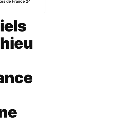
stes de France 24
iels
thieu
rance
ine