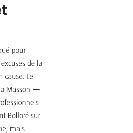
et
qué pour
s excuses de la
n cause. Le
Nina Masson —
rofessionnels
t Bolloré sur
me, mais